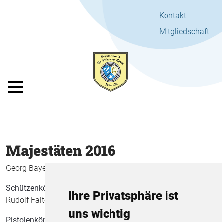
Kontakt
Mitgliedschaft
Mobile Menu Toggle
Majestäten 2016
Georg Bayer
Ines Weiss
Schützenkönig
Schützenkönigin
Ihre Privatsphäre ist
Rudolf Faltermeier
Lukas Lieb
uns wichtig
Pistolenkönig
Jugendkönig