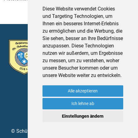
Diese Website verwendet Cookies
und Targeting Technologien, um
Ihnen ein besseres Internet-Erlebnis
zu ermöglichen und die Werbung, die
Sie sehen, besser an Ihre Bedürfnisse
Schützenverein St. Sebastian Thurn
anzupassen. Diese Technologien
e.V.
nutzen wir außerdem, um Ergebnisse
Sportplatzstr. 4
zu messen, um zu verstehen, woher
91336 Heroldsbach
unsere Besucher kommen oder um
unsere Website weiter zu entwickeln.
Impressum
Datenschutz
Alle akzeptieren
Ich lehne ab
Cookie Einstellungen
Einstellungen ändern
© Schützenverein St. Sebastian Thurn 1924 e.V. 2026