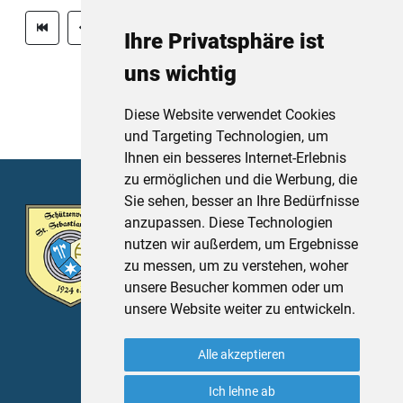
1
2
3
4
5
6
7
Ihre Privatsphäre ist
uns wichtig
8
Diese Website verwendet Cookies
und Targeting Technologien, um
Ihnen ein besseres Internet-Erlebnis
zu ermöglichen und die Werbung, die
Sie sehen, besser an Ihre Bedürfnisse
Schützenverein St. Sebastian Thurn
anzupassen. Diese Technologien
e.V.
nutzen wir außerdem, um Ergebnisse
Sportplatzstr. 4
zu messen, um zu verstehen, woher
91336 Heroldsbach
unsere Besucher kommen oder um
unsere Website weiter zu entwickeln.
Impressum
Datenschutz
Alle akzeptieren
Ich lehne ab
Cookie Einstellungen