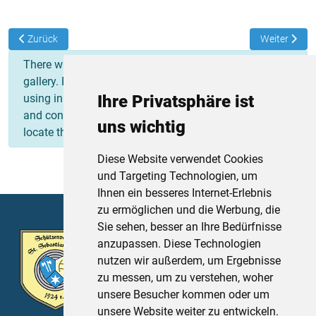
Vorheriger Beitrag: Königsproklamation 2016
Nächster Bei
Zurück
Weiter
×
info
There was a problem rendering your image
gallery. Please make sure that the folder you are
using in the Simple Image Gallery plugin tags exists
Ihre Privatsphäre ist
and contains valid image files. The plugin could not
uns wichtig
locate the folder:
Diese Website verwendet Cookies
und Targeting Technologien, um
Ihnen ein besseres Internet-Erlebnis
zu ermöglichen und die Werbung, die
Sie sehen, besser an Ihre Bedürfnisse
Schützenverein St. Sebastian Thurn
anzupassen. Diese Technologien
e.V.
nutzen wir außerdem, um Ergebnisse
Sportplatzstr. 4
zu messen, um zu verstehen, woher
91336 Heroldsbach
unsere Besucher kommen oder um
unsere Website weiter zu entwickeln.