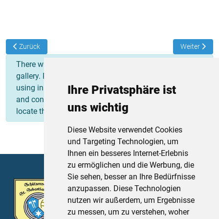
Vorheriger Beitrag: 20.01.2025 Patronatsfest St. Sebastian
Nächster Bei
Zurück
Weiter
×
info
There was a problem rendering your image
gallery. Please make sure that the folder you are
using in the Simple Image Gallery plugin tags exists
Ihre Privatsphäre ist
and contains valid image files. The plugin could not
uns wichtig
locate the folder:
Diese Website verwendet Cookies
und Targeting Technologien, um
Ihnen ein besseres Internet-Erlebnis
zu ermöglichen und die Werbung, die
Sie sehen, besser an Ihre Bedürfnisse
Schützenverein St. Sebastian Thurn
anzupassen. Diese Technologien
e.V.
nutzen wir außerdem, um Ergebnisse
Sportplatzstr. 4
zu messen, um zu verstehen, woher